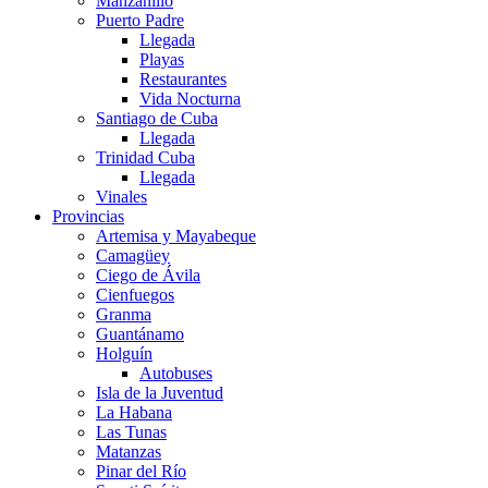
Manzanillo
Puerto Padre
Llegada
Playas
Restaurantes
Vida Nocturna
Santiago de Cuba
Llegada
Trinidad Cuba
Llegada
Vinales
Provincias
Artemisa y Mayabeque
Camagüey
Ciego de Ávila
Cienfuegos
Granma
Guantánamo
Holguín
Autobuses
Isla de la Juventud
La Habana
Las Tunas
Matanzas
Pinar del Río