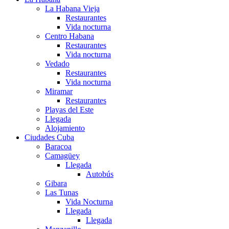
La Habana Vieja
Restaurantes
Vida nocturna
Centro Habana
Restaurantes
Vida nocturna
Vedado
Restaurantes
Vida nocturna
Miramar
Restaurantes
Playas del Este
Llegada
Alojamiento
Ciudades Cuba
Baracoa
Camagüey
Llegada
Autobús
Gibara
Las Tunas
Vida Nocturna
Llegada
Llegada