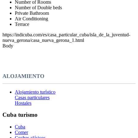
Number of Rooms
Number of Double beds
Private Bathroom
Air Conditioning
Terrace
https://indicuba.com/es/casa_particular_cuba/isla_de_la_juventud-
nueva_gerona/casa_nueva_gerona_1.html
Body
ALOJAMIENTO
Alojamiento turístico
Casas particulares
Hostales
Cuba turismo
Cuba
Comer
Coches clásicos