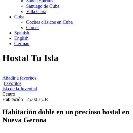
Sancti Spíritus
Santiago de Cuba
Villa Clara
Cuba
Coches clásicos en Cuba
Comer
Spanish
English
German
Hostal Tu Isla
Añadir a favoritos
Favoritos
Isla de la Juventud
Centro
Habitación
25.00 EUR
Habitación doble en un precioso hostal en
Nueva Gerona