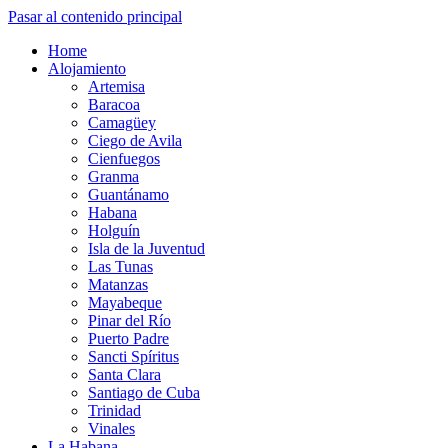
Pasar al contenido principal
Home
Alojamiento
Artemisa
Baracoa
Camagüey
Ciego de Avila
Cienfuegos
Granma
Guantánamo
Habana
Holguín
Isla de la Juventud
Las Tunas
Matanzas
Mayabeque
Pinar del Río
Puerto Padre
Sancti Spíritus
Santa Clara
Santiago de Cuba
Trinidad
Vinales
La Habana