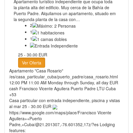
Apartamento turístico independiente que ocupa toda
la planta alta del edificio. Muy cerca de la Bahía de
Puerto Padre. Alquilamos un apartamento, situado em
la segunda planta de la casa con…
2
1
1
25 - 30.00 EUR
Ver Oferta
Apartamento "Casa Rosario"
/es/casa_particular_cuba/puerto_padre/casa_rosario.html
12:00 PM
11:00 AM
Monday through Sunday, all day
EUR
cash
Francisco Vicente Aguilera
Puerto Padre
LTU
Cuba
+53
Casa particular con entrada independiente, piscina y vistas
al mar
25 - 30.00 EUR
https://www.google.com/maps/place/Francisco Vicente
Aguilera++Puerto
Padre,+Cuba/@21.201307,-76.601352,17z/?es
Lodging
features: