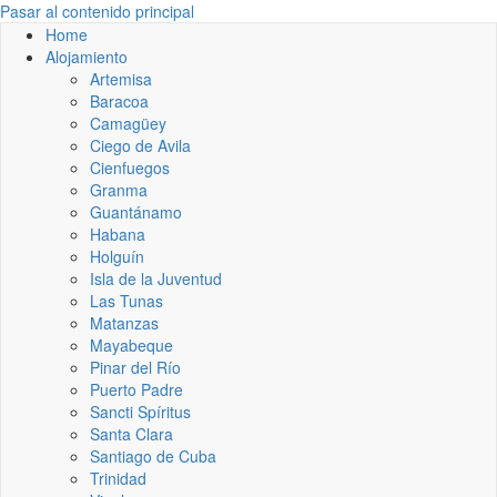
Pasar al contenido principal
Home
Alojamiento
Artemisa
Baracoa
Camagüey
Ciego de Avila
Cienfuegos
Granma
Guantánamo
Habana
Holguín
Isla de la Juventud
Las Tunas
Matanzas
Mayabeque
Pinar del Río
Puerto Padre
Sancti Spíritus
Santa Clara
Santiago de Cuba
Trinidad