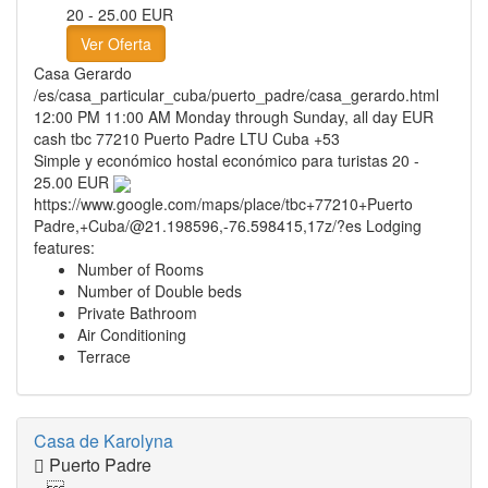
20 - 25.00 EUR
Ver Oferta
Casa Gerardo
/es/casa_particular_cuba/puerto_padre/casa_gerardo.html
12:00 PM
11:00 AM
Monday through Sunday, all day
EUR
cash
tbc
77210
Puerto Padre
LTU
Cuba
+53
Simple y económico hostal económico para turistas
20 -
25.00 EUR
https://www.google.com/maps/place/tbc+77210+Puerto
Padre,+Cuba/@21.198596,-76.598415,17z/?es
Lodging
features:
Number of Rooms
Number of Double beds
Private Bathroom
Air Conditioning
Terrace
Casa de Karolyna
Puerto Padre