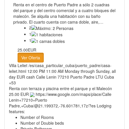
Renta en el centro de Puerto Padre a sólo 2 cuadras
del parque y del centro comercial y a cuatro bloques del
malecón. Se alquila una habitación con su baño
privado. El cuarto cuenta con cama doble, aire,…
2
1
1
25.00EUR
Ver Oferta
Villa Leliet
/es/casa_particular_cuba/puerto_padre/casa-
leliet.html
12:00 PM
11:00 AM
Monday through Sunday, all
day
EUR
cash
Calle Lenin
77210
Puerto Padre
LTU
Cuba
+53
Renta con terraza y piscina entre el parque y el Malecón
25.00 EUR
https://www.google.com/maps/place/Calle
Lenin+77210+Puerto
Padre,+Cuba/@21.199372,-76.601781,17z/?es
Lodging
features:
Number of Rooms
Number of Double beds
Private Bathroom