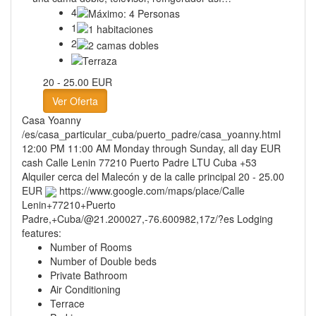
4
1
2
20 - 25.00 EUR
Ver Oferta
Casa Yoanny
/es/casa_particular_cuba/puerto_padre/casa_yoanny.html
12:00 PM
11:00 AM
Monday through Sunday, all day
EUR
cash
Calle Lenin
77210
Puerto Padre
LTU
Cuba
+53
Alquiler cerca del Malecón y de la calle principal
20 - 25.00
EUR
https://www.google.com/maps/place/Calle
Lenin+77210+Puerto
Padre,+Cuba/@21.200027,-76.600982,17z/?es
Lodging
features:
Number of Rooms
Number of Double beds
Private Bathroom
Air Conditioning
Terrace