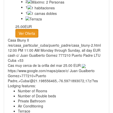
2
1
1
25.00EUR
Ver Oferta
Casa Biuny II
/es/casa_particular_cuba/puerto_padre/casa_biuny-2.html
12:00 PM
11:00 AM
Monday through Sunday, all day
EUR
cash
c/ Juan Gualberto Gomez
777210
Puerto Padre
LTU
Cuba
+53
Cas muy cerca de la orilla del mar
25.00 EUR
https://www.google.com/maps/place/c/ Juan Gualberto
Gomez+777210+Puerto
Padre,+Cuba/@21.198556465,-76.5971893072,17z/?es
Lodging features:
Number of Rooms
Number of Double beds
Private Bathroom
Air Conditioning
Terrace