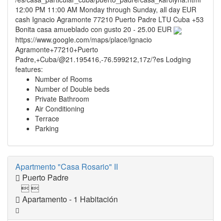
12:00 PM
11:00 AM
Monday through Sunday, all day
EUR
cash
Ignacio Agramonte
77210
Puerto Padre
LTU
Cuba
+53
Bonita casa amueblado con gusto
20 - 25.00 EUR
https://www.google.com/maps/place/Ignacio
Agramonte+77210+Puerto
Padre,+Cuba/@21.195416,-76.599212,17z/?es
Lodging
features:
Number of Rooms
Number of Double beds
Private Bathroom
Air Conditioning
Terrace
Parking
Apartmento "Casa Rosario" II
Puerto Padre
 
Apartamento - 1 Habitación