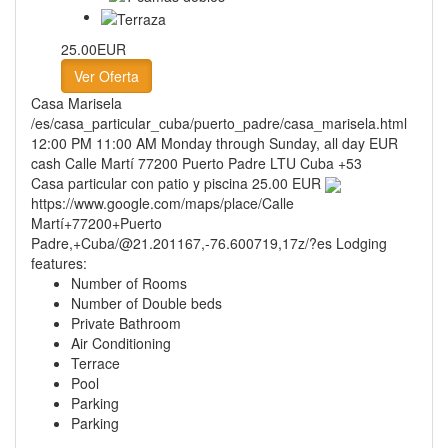
25.00EUR
Ver Oferta
Casa Marisela
/es/casa_particular_cuba/puerto_padre/casa_marisela.html
12:00 PM
11:00 AM
Monday through Sunday, all day
EUR
cash
Calle Martí
77200
Puerto Padre
LTU
Cuba
+53
Casa particular con patio y piscina
25.00 EUR
https://www.google.com/maps/place/Calle
Martí+77200+Puerto
Padre,+Cuba/@21.201167,-76.600719,17z/?es
Lodging
features:
Number of Rooms
Number of Double beds
Private Bathroom
Air Conditioning
Terrace
Pool
Parking
Parking