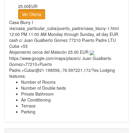
25.00EUR
Ver Oferta
Casa Biuny I
/es/casa_particular_cuba/puerto_padre/casa_biuny-1.html
12:00 PM
11:00 AM
Monday through Sunday, all day
EUR
cash
c/ Juan Gualberto Gomez
77210
Puerto Padre
LTU
Cuba
+53
Alojamiento cerca del Malecón
25.00 EUR
https://www.google.com/maps/place/c/ Juan Gualberto
Gomez+77210+Puerto
Padre,+Cuba/@21.198556,-76.597221,17z/?es
Lodging
features:
Number of Rooms
Number of Double beds
Private Bathroom
Air Conditioning
Terrace
Parking