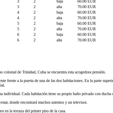
3
2
baja
60.00 EUR
3
2
alta
70.00 EUR
4
2
baja
60.00 EUR
4
2
alta
70.00 EUR
5
2
baja
60.00 EUR
5
2
alta
70.00 EUR
6
2
baja
60.00 EUR
6
2
alta
70.00 EUR
uo colonial de Trinidad, Cuba se encuentra esta acogedora pensión.
e frente a la puerta de una de las dos habitaciones. En la parte superior
ial.
 individual. Cada habitación tiene su propio baño privado con ducha d
 estar, donde encontrará muchos asientos y un televisor.
n en la terraza del primer piso de la casa.