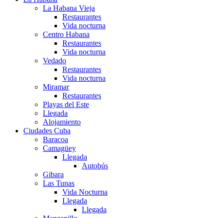
La Habana Vieja
Restaurantes
Vida nocturna
Centro Habana
Restaurantes
Vida nocturna
Vedado
Restaurantes
Vida nocturna
Miramar
Restaurantes
Playas del Este
Llegada
Alojamiento
Ciudades Cuba
Baracoa
Camagüey
Llegada
Autobús
Gibara
Las Tunas
Vida Nocturna
Llegada
Llegada