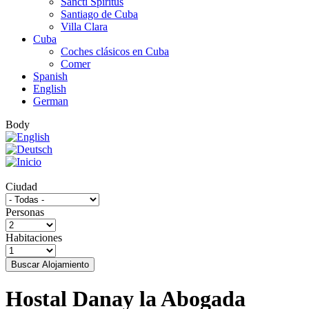
Sancti Spíritus
Santiago de Cuba
Villa Clara
Cuba
Coches clásicos en Cuba
Comer
Spanish
English
German
Body
Ciudad
Personas
Habitaciones
Buscar Alojamiento
Hostal Danay la Abogada