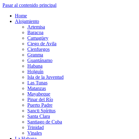
Pasar al contenido principal
Home
Alojamiento
Artemisa
Baracoa
Camagüey
Ciego de Avila
Cienfuegos
Granma
Guantánamo
Habana
Holguín
Isla de la Juventud
Las Tunas
Matanzas
Mayabeque
Pinar del Río
Puerto Padre
Sancti Spíritus
Santa Clara
Santiago de Cuba
Trinidad
Vinales
La Habana