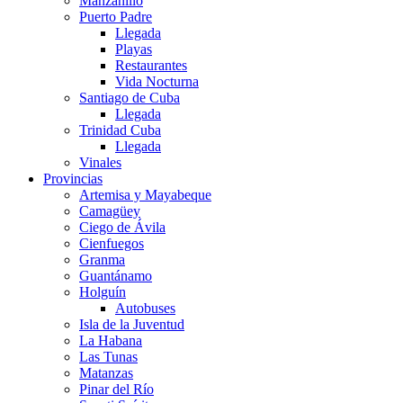
Manzanillo
Puerto Padre
Llegada
Playas
Restaurantes
Vida Nocturna
Santiago de Cuba
Llegada
Trinidad Cuba
Llegada
Vinales
Provincias
Artemisa y Mayabeque
Camagüey
Ciego de Ávila
Cienfuegos
Granma
Guantánamo
Holguín
Autobuses
Isla de la Juventud
La Habana
Las Tunas
Matanzas
Pinar del Río