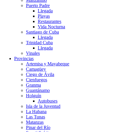
Manzanillo
Puerto Padre
Llegada
Playas
Restaurantes
Vida Nocturna
Santiago de Cuba
Llegada
Trinidad Cuba
Llegada
Vinales
Provincias
Artemisa y Mayabeque
Camagüey
Ciego de Ávila
Cienfuegos
Granma
Guantánamo
Holguín
Autobuses
Isla de la Juventud
La Habana
Las Tunas
Matanzas
Pinar del Río