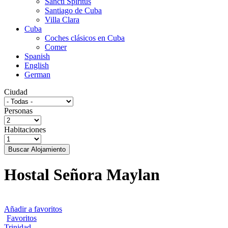
Sancti Spíritus
Santiago de Cuba
Villa Clara
Cuba
Coches clásicos en Cuba
Comer
Spanish
English
German
Ciudad
Personas
Habitaciones
Buscar Alojamiento
Hostal Señora Maylan
Añadir a favoritos
Favoritos
Trinidad