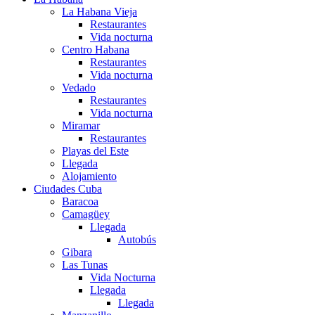
La Habana Vieja
Restaurantes
Vida nocturna
Centro Habana
Restaurantes
Vida nocturna
Vedado
Restaurantes
Vida nocturna
Miramar
Restaurantes
Playas del Este
Llegada
Alojamiento
Ciudades Cuba
Baracoa
Camagüey
Llegada
Autobús
Gibara
Las Tunas
Vida Nocturna
Llegada
Llegada