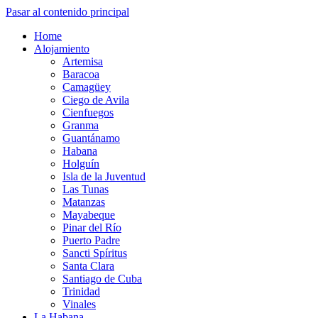
Pasar al contenido principal
Home
Alojamiento
Artemisa
Baracoa
Camagüey
Ciego de Avila
Cienfuegos
Granma
Guantánamo
Habana
Holguín
Isla de la Juventud
Las Tunas
Matanzas
Mayabeque
Pinar del Río
Puerto Padre
Sancti Spíritus
Santa Clara
Santiago de Cuba
Trinidad
Vinales
La Habana