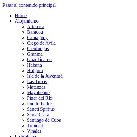
Pasar al contenido principal
Home
Alojamiento
Artemisa
Baracoa
Camagüey
Ciego de Avila
Cienfuegos
Granma
Guantánamo
Habana
Holguín
Isla de la Juventud
Las Tunas
Matanzas
Mayabeque
Pinar del Río
Puerto Padre
Sancti Spíritus
Santa Clara
Santiago de Cuba
Trinidad
Vinales
La Habana