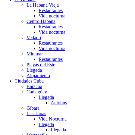
La Habana Vieja
Restaurantes
Vida nocturna
Centro Habana
Restaurantes
Vida nocturna
Vedado
Restaurantes
Vida nocturna
Miramar
Restaurantes
Playas del Este
Llegada
Alojamiento
Ciudades Cuba
Baracoa
Camagüey
Llegada
Autobús
Gibara
Las Tunas
Vida Nocturna
Llegada
Llegada