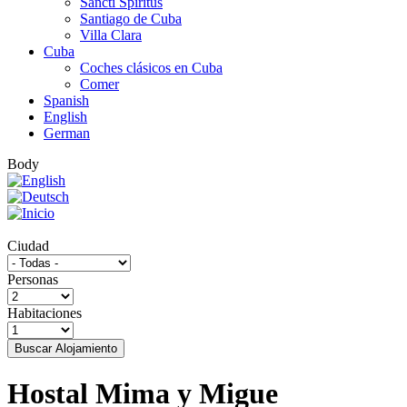
Sancti Spíritus
Santiago de Cuba
Villa Clara
Cuba
Coches clásicos en Cuba
Comer
Spanish
English
German
Body
Ciudad
Personas
Habitaciones
Buscar Alojamiento
Hostal Mima y Migue