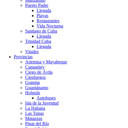
Manzanillo
Puerto Padre
Llegada
Playas
Restaurantes
Vida Nocturna
Santiago de Cuba
Llegada
Trinidad Cuba
Llegada
Vinales
Provincias
Artemisa y Mayabeque
Camagüey
Ciego de Ávila
Cienfuegos
Granma
Guantánamo
Holguín
Autobuses
Isla de la Juventud
La Habana
Las Tunas
Matanzas
Pinar del Río