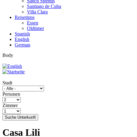
Sancti Spíritus
Santiago de Cuba
Villa Clara
Reisetipps
Essen
Oldtimer
Spanish
English
German
Body
Stadt
Personen
Zimmer
Suche Unterkunft
Casa Lili