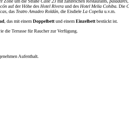
r Zone um die Straße
Calle 23
mit zahlreichen Restaurants,
paladares
ecón
auf der Höhe des
Hotel Rivera
und des
Hotel Melia Cohiba.
Die
C
icas
, das
Teatro Amadeo Roldán
, die Eisdiele
La Copelia
u.v.m.
Bad
, das mit einem
Doppelbett
und einem
Einzelbett
bestückt ist.
wie die Terrasse für Raucher zur Verfügung.
ngenehmen Aufenthalt.