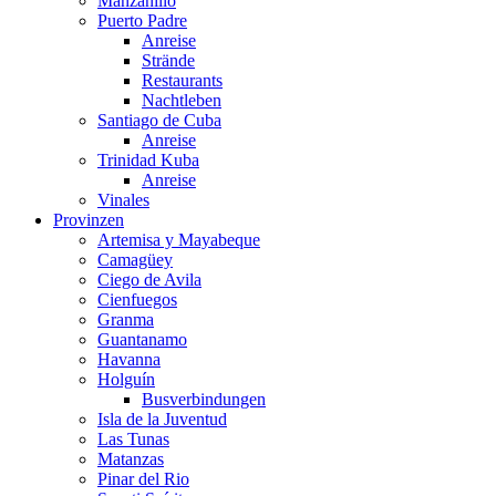
Manzanillo
Puerto Padre
Anreise
Strände
Restaurants
Nachtleben
Santiago de Cuba
Anreise
Trinidad Kuba
Anreise
Vinales
Provinzen
Artemisa y Mayabeque
Camagüey
Ciego de Avila
Cienfuegos
Granma
Guantanamo
Havanna
Holguín
Busverbindungen
Isla de la Juventud
Las Tunas
Matanzas
Pinar del Rio