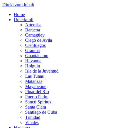
Direkt zum Inhalt
Home
Unterkunft
Artemisa
Baracoa
Camagüey
Ciego de Avila
Cienfuegos
Granma
Guantánamo
Havanna
Holguin
Isla de la Juventud
Las Tunas
Matanzas
Mayabeque
Pinar del Río
Puerto Padre
Sancti Spíritus
Santa Clara
Santiago de Cuba
Trinidad
Vinales
Havanna