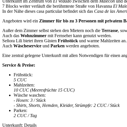
Unterkunft im Zentrum von
El Vedado
zwischen dem
Malecón
und de
7 Blocks weiter verläuft die berühmteste Straße von Havanna
El Mal
In der Nähe dieses casa particular befindet sich das
Casa de las Amer
Angeboten wird ein
Zimmer für bis zu 3 Personen mit privatem 
Außer dem Zimmer selbst stehen den Mietern noch die
Terrasse
, so
Auch das
Wohnzimmer
mit Fernseher kann genutzt werden.
Señora Lili bietet ihren Gästen
Frühstück
und warme Mahlzeiten an.
Auch
Wäscheservice
und
Parken
werden angeboten.
Eine zentral gelegene Unterkunft mit allen Notwendigen für einen a
Service & Preise:
Frühstück:
5 CUC
Mahlzeiten:
10 CUC (Meeresfrüchte 15 CUC)
Wäsche waschen:
- Hosen: 3 / Stück
- Shirts, Shorts, Hemden, Kleider, Strümpfe: 2 CUC / Stück
Parken:
2 CUC / Tag
Unterkunft: Details