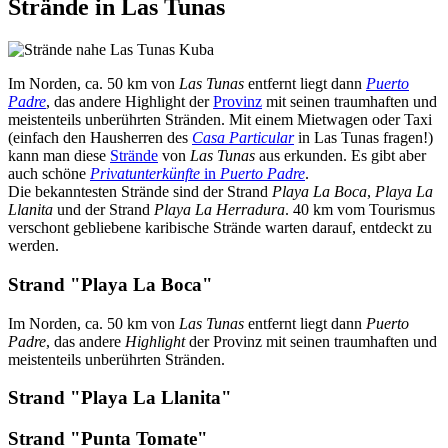
Strände in Las Tunas
Im Norden, ca. 50 km von
Las Tunas
entfernt liegt dann
Puerto
Padre
, das andere Highlight der
Provinz
mit seinen traumhaften und
meistenteils unberührten Stränden. Mit einem Mietwagen oder Taxi
(einfach den Hausherren des
Casa Particular
in Las Tunas fragen!)
kann man diese
Strände
von
Las Tunas
aus erkunden. Es gibt aber
auch schöne
Privatunterkünfte
in
Puerto Padre
.
Die bekanntesten Strände sind der Strand
Playa La Boca
,
Playa La
Llanita
und der Strand
Playa La Herradura
. 40 km vom Tourismus
verschont gebliebene karibische Strände warten darauf, entdeckt zu
werden.
Strand "Playa La Boca"
Im Norden, ca. 50 km von
Las Tunas
entfernt liegt dann
Puerto
Padre
, das andere
Highlight
der Provinz mit seinen traumhaften und
meistenteils unberührten Stränden.
Strand "Playa La Llanita"
Strand "Punta Tomate"