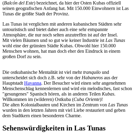
(
Balcón del Este
) bezeichnet, da hier der Osten Kubas offiziell
seinen geografischen Anfang hat. Mit 150.000 Einwohnern ist Las
Tunas die größte Stadt der Provinz.
Las Tunas ist verglichen mit anderen kubanischen Städten sehr
untouristisch und bietet daher auch eine sehr entspannte
Atmosphäre, die nur noch selten anzutreffen ist auf der Insel.
Mit vielen Bäumen und so gut wie keiner Industrie ist
Las Tunas
wohl eine der grünsten Städte Kubas. Obwohl hier 150.000
Menschen wohnen, hat man doch eher den Eindruck in einem
großen Dorf zu sein.
Die ostkubanische Mentalität ist viel mehr
tranquilo
und
unterscheidet sich doch z.B. sehr von der
Habaneros
aus der
Hauptstadt
Havanna
. Der Besucher wird einen sehr angenehmen
Menschenschlag kennenlernen und wird ein melodisches, fast schon
"gesungenes" Spanisch hören, als in anderen Teilen
Kubas
.
Willkommen im (wilderen) Ostkuba (
Cuba Oriente
)!
Die alten Kolonialbauten und Kirchen im Zentrum von
Las Tunas
wurden in den letzten Jahren mit viel Liebe restauriert und geben
dem Stadtkern einen besonderen Charme.
Sehenswürdigkeiten in Las Tunas