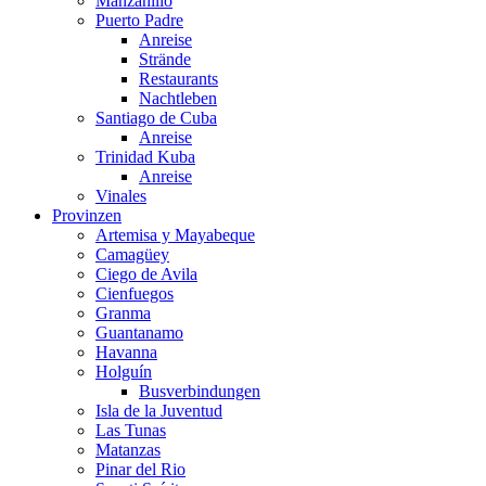
Manzanillo
Puerto Padre
Anreise
Strände
Restaurants
Nachtleben
Santiago de Cuba
Anreise
Trinidad Kuba
Anreise
Vinales
Provinzen
Artemisa y Mayabeque
Camagüey
Ciego de Avila
Cienfuegos
Granma
Guantanamo
Havanna
Holguín
Busverbindungen
Isla de la Juventud
Las Tunas
Matanzas
Pinar del Rio