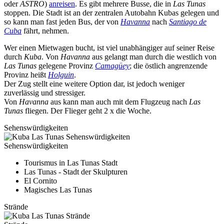
oder
ASTRO
)
anreisen
. Es gibt mehrere Busse, die in
Las Tunas
stoppen. Die Stadt ist an der zentralen Autobahn Kubas gelegen und
so kann man fast jeden Bus, der von
Havanna
nach
Santiago de
Cuba
fährt, nehmen.
Wer einen Mietwagen bucht, ist viel unabhängiger auf seiner Reise
durch
Kuba
. Von
Havanna
aus gelangt man durch die westlich von
Las Tunas
gelegene Provinz
Camagüey
; die östlich angrenzende
Provinz heißt
Holguin
.
Der Zug stellt eine weitere Option dar, ist jedoch weniger
zuverlässig und stressiger.
Von
Havanna
aus kann man auch mit dem Flugzeug nach
Las
Tunas
fliegen. Der Flieger geht 2 x die Woche.
Sehenswürdigkeiten
Sehenswürdigkeiten
Tourismus in Las Tunas Stadt
Las Tunas - Stadt der Skulpturen
El Cornito
Magisches Las Tunas
Strände