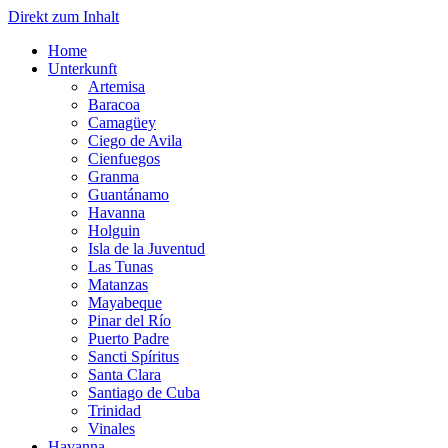
Direkt zum Inhalt
Home
Unterkunft
Artemisa
Baracoa
Camagüey
Ciego de Avila
Cienfuegos
Granma
Guantánamo
Havanna
Holguin
Isla de la Juventud
Las Tunas
Matanzas
Mayabeque
Pinar del Río
Puerto Padre
Sancti Spíritus
Santa Clara
Santiago de Cuba
Trinidad
Vinales
Havanna