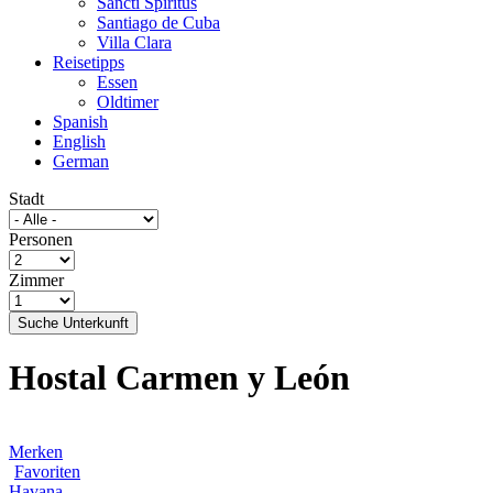
Sancti Spíritus
Santiago de Cuba
Villa Clara
Reisetipps
Essen
Oldtimer
Spanish
English
German
Stadt
Personen
Zimmer
Suche Unterkunft
Hostal Carmen y León
Merken
Favoriten
Havana