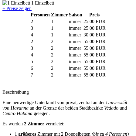
1 Einzelbett
+ Preise zeigen
Personen
Zimmer
Saison
Preis
2
1
immer
25.00 EUR
3
1
immer
25.00 EUR
4
1
immer
30.00 EUR
2
2
immer
55.00 EUR
3
2
immer
55.00 EUR
4
2
immer
55.00 EUR
5
2
immer
55.00 EUR
6
2
immer
55.00 EUR
7
2
immer
55.00 EUR
Beschreibung
Eine neuwertige Unterkunft von privat, zentral an der
Universität
von Havanna
an der Grenze der beiden Stadtbezirke
Vedado
und
Centro Habana
gelegen.
Es werden
2 Zimmer
vermietet:
1
größeres
Zimmer mit 2 Doppelbetten
(bis zu 4 Personen)