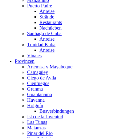
Manzanillo
Puerto Padre
Anreise
Strände
Restaurants
Nachtleben
Santiago de Cuba
Anreise
Trinidad Kuba
Anreise
Vinales
Provinzen
Artemisa y Mayabeque
Camagüey
Ciego de Avila
Cienfuegos
Granma
Guantanamo
Havanna
Holguín
Busverbindungen
Isla de la Juventud
Las Tunas
Matanzas
Pinar del Rio