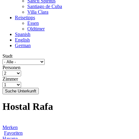
Sancti Spíritus
Santiago de Cuba
Villa Clara
Reisetipps
Essen
Oldtimer
Spanish
English
German
Stadt
Personen
Zimmer
Suche Unterkunft
Hostal Rafa
Merken
Favoriten
Havana