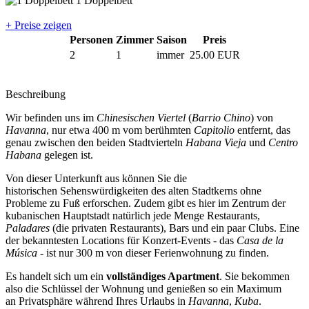
1 Doppelbett
+ Preise zeigen
Personen
Zimmer
Saison
Preis
2
1
immer
25.00 EUR
Beschreibung
Wir befinden uns im
Chinesischen Viertel
(
Barrio Chino
) von
Havanna
, nur etwa 400 m vom berühmten
Capitolio
entfernt, das
genau zwischen den beiden Stadtvierteln
Habana Vieja
und
Centro
Habana
gelegen ist.
Von dieser Unterkunft aus können Sie die
historischen Sehenswürdigkeiten des alten Stadtkerns ohne
Probleme zu Fuß erforschen. Zudem gibt es hier im Zentrum der
kubanischen Hauptstadt natürlich jede Menge Restaurants,
Paladares
(die privaten Restaurants), Bars und ein paar Clubs. Eine
der bekanntesten Locations für Konzert-Events - das
Casa de la
Música
- ist nur 300 m von dieser Ferienwohnung zu finden.
Es handelt sich um ein
vollständiges Apartment
. Sie bekommen
also die Schlüssel der Wohnung und genießen so ein Maximum
an Privatsphäre während Ihres Urlaubs in
Havanna
,
Kuba
.