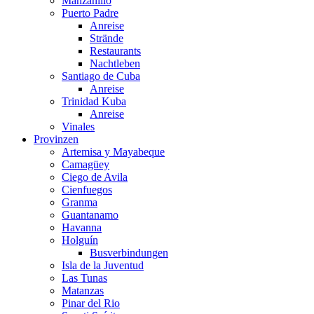
Manzanillo
Puerto Padre
Anreise
Strände
Restaurants
Nachtleben
Santiago de Cuba
Anreise
Trinidad Kuba
Anreise
Vinales
Provinzen
Artemisa y Mayabeque
Camagüey
Ciego de Avila
Cienfuegos
Granma
Guantanamo
Havanna
Holguín
Busverbindungen
Isla de la Juventud
Las Tunas
Matanzas
Pinar del Rio