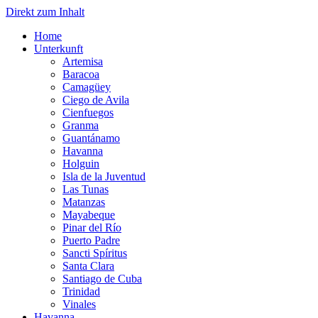
Direkt zum Inhalt
Home
Unterkunft
Artemisa
Baracoa
Camagüey
Ciego de Avila
Cienfuegos
Granma
Guantánamo
Havanna
Holguin
Isla de la Juventud
Las Tunas
Matanzas
Mayabeque
Pinar del Río
Puerto Padre
Sancti Spíritus
Santa Clara
Santiago de Cuba
Trinidad
Vinales
Havanna