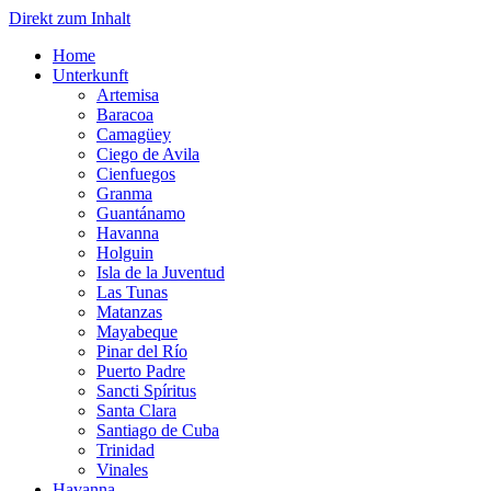
Direkt zum Inhalt
Home
Unterkunft
Artemisa
Baracoa
Camagüey
Ciego de Avila
Cienfuegos
Granma
Guantánamo
Havanna
Holguin
Isla de la Juventud
Las Tunas
Matanzas
Mayabeque
Pinar del Río
Puerto Padre
Sancti Spíritus
Santa Clara
Santiago de Cuba
Trinidad
Vinales
Havanna