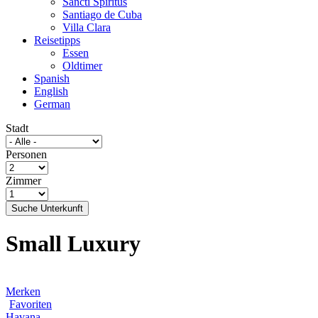
Sancti Spíritus
Santiago de Cuba
Villa Clara
Reisetipps
Essen
Oldtimer
Spanish
English
German
Stadt
Personen
Zimmer
Suche Unterkunft
Small Luxury
Merken
Favoriten
Havana