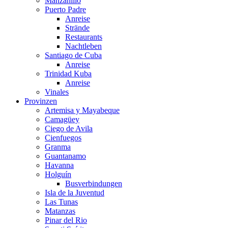
Manzanillo
Puerto Padre
Anreise
Strände
Restaurants
Nachtleben
Santiago de Cuba
Anreise
Trinidad Kuba
Anreise
Vinales
Provinzen
Artemisa y Mayabeque
Camagüey
Ciego de Avila
Cienfuegos
Granma
Guantanamo
Havanna
Holguín
Busverbindungen
Isla de la Juventud
Las Tunas
Matanzas
Pinar del Rio