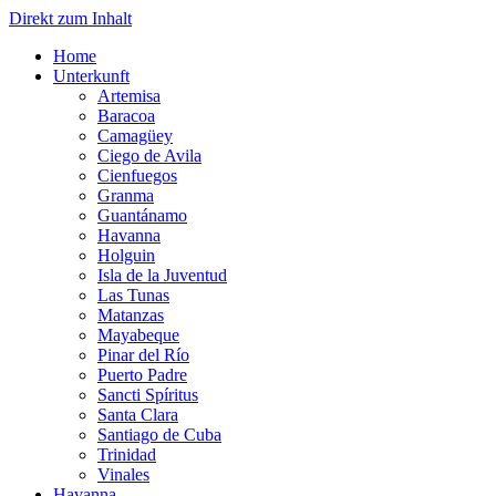
Direkt zum Inhalt
Home
Unterkunft
Artemisa
Baracoa
Camagüey
Ciego de Avila
Cienfuegos
Granma
Guantánamo
Havanna
Holguin
Isla de la Juventud
Las Tunas
Matanzas
Mayabeque
Pinar del Río
Puerto Padre
Sancti Spíritus
Santa Clara
Santiago de Cuba
Trinidad
Vinales
Havanna