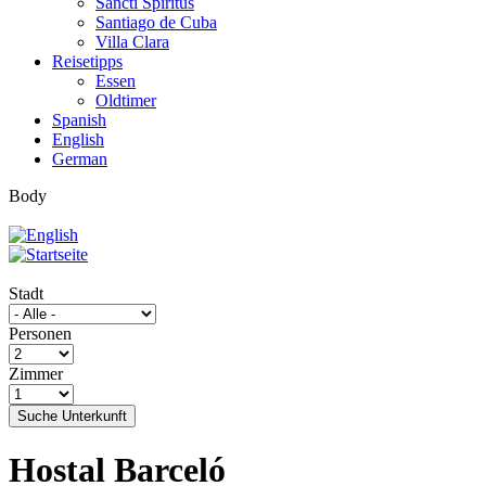
Sancti Spíritus
Santiago de Cuba
Villa Clara
Reisetipps
Essen
Oldtimer
Spanish
English
German
Body
Stadt
Personen
Zimmer
Suche Unterkunft
Hostal Barceló