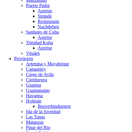
Manzanillo
Puerto Padre
Anreise
Strände
Restaurants
Nachtleben
Santiago de Cuba
Anreise
Trinidad Kuba
Anreise
Vinales
Provinzen
Artemisa y Mayabeque
Camagüey
Ciego de Avila
Cienfuegos
Granma
Guantanamo
Havanna
Holguín
Busverbindungen
Isla de la Juventud
Las Tunas
Matanzas
Pinar del Rio