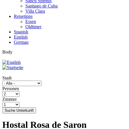
Sancti Spíritus
Santiago de Cuba
Villa Clara
Reisetipps
Essen
Oldtimer
Spanish
English
German
Body
Stadt
Personen
Zimmer
Suche Unterkunft
Hostal Rosa de Saron