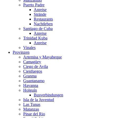
Manzanillo
Puerto Padre
Anreise
Strände
Restaurants
Nachtleben
Santiago de Cuba
Anreise
Trinidad Kuba
Anreise
Vinales
Provinzen
Artemisa y Mayabeque
Camagüey
Ciego de Avila
Cienfuegos
Granma
Guantanamo
Havanna
Holguín
Busverbindungen
Isla de la Juventud
Las Tunas
Matanzas
Pinar del Rio