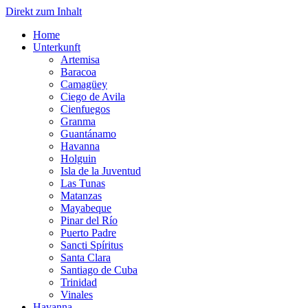
Direkt zum Inhalt
Home
Unterkunft
Artemisa
Baracoa
Camagüey
Ciego de Avila
Cienfuegos
Granma
Guantánamo
Havanna
Holguin
Isla de la Juventud
Las Tunas
Matanzas
Mayabeque
Pinar del Río
Puerto Padre
Sancti Spíritus
Santa Clara
Santiago de Cuba
Trinidad
Vinales
Havanna