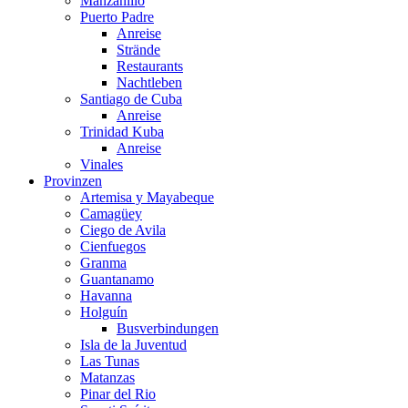
Manzanillo
Puerto Padre
Anreise
Strände
Restaurants
Nachtleben
Santiago de Cuba
Anreise
Trinidad Kuba
Anreise
Vinales
Provinzen
Artemisa y Mayabeque
Camagüey
Ciego de Avila
Cienfuegos
Granma
Guantanamo
Havanna
Holguín
Busverbindungen
Isla de la Juventud
Las Tunas
Matanzas
Pinar del Rio