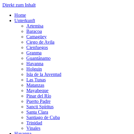
Direkt zum Inhalt
Home
Unterkunft
Artemisa
Baracoa
Camagüey
Ciego de Avila
Cienfuegos
Granma
Guantánamo
Havanna
Holguin
Isla de la Juventud
Las Tunas
Matanzas
Mayabeque
Pinar del Río
Puerto Padre
Sancti Spíritus
Santa Clara
Santiago de Cuba
Trinidad
Vinales
Havanna