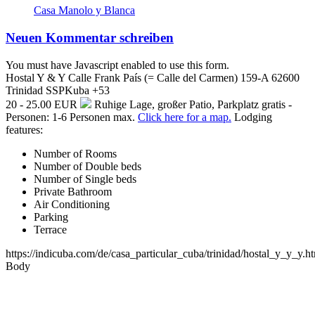
Casa Manolo y Blanca
Neuen Kommentar schreiben
You must have Javascript enabled to use this form.
Hostal Y & Y
Calle Frank País (= Calle del Carmen) 159-A
62600
Trinidad
SSP
Kuba
+53
20 - 25.00 EUR
Ruhige Lage, großer Patio, Parkplatz gratis -
Personen: 1-6 Personen max.
Click here for a map.
Lodging
features:
Number of Rooms
Number of Double beds
Number of Single beds
Private Bathroom
Air Conditioning
Parking
Terrace
https://indicuba.com/de/casa_particular_cuba/trinidad/hostal_y_y_y.h
Body