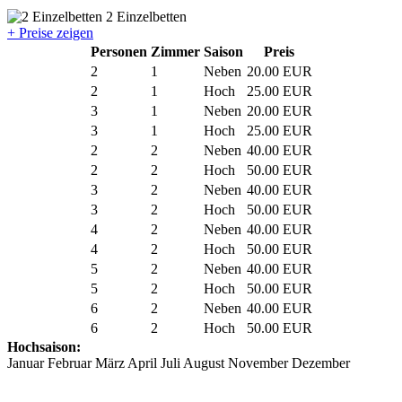
2 Einzelbetten
+ Preise zeigen
Personen
Zimmer
Saison
Preis
2
1
Neben
20.00 EUR
2
1
Hoch
25.00 EUR
3
1
Neben
20.00 EUR
3
1
Hoch
25.00 EUR
2
2
Neben
40.00 EUR
2
2
Hoch
50.00 EUR
3
2
Neben
40.00 EUR
3
2
Hoch
50.00 EUR
4
2
Neben
40.00 EUR
4
2
Hoch
50.00 EUR
5
2
Neben
40.00 EUR
5
2
Hoch
50.00 EUR
6
2
Neben
40.00 EUR
6
2
Hoch
50.00 EUR
Hochsaison:
Januar Februar März April Juli August November Dezember