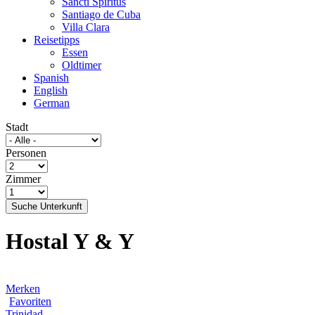
Sancti Spíritus
Santiago de Cuba
Villa Clara
Reisetipps
Essen
Oldtimer
Spanish
English
German
Stadt
Personen
Zimmer
Suche Unterkunft
Hostal Y & Y
Merken
Favoriten
Trinidad