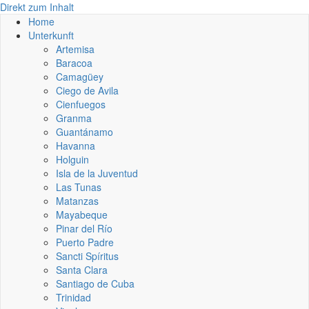
Direkt zum Inhalt
Home
Unterkunft
Artemisa
Baracoa
Camagüey
Ciego de Avila
Cienfuegos
Granma
Guantánamo
Havanna
Holguin
Isla de la Juventud
Las Tunas
Matanzas
Mayabeque
Pinar del Río
Puerto Padre
Sancti Spíritus
Santa Clara
Santiago de Cuba
Trinidad