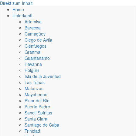
Direkt zum Inhalt
Home
Unterkunft
Artemisa
Baracoa
Camagüey
Ciego de Avila
Cienfuegos
Granma
Guantánamo
Havanna
Holguin
Isla de la Juventud
Las Tunas
Matanzas
Mayabeque
Pinar del Río
Puerto Padre
Sancti Spíritus
Santa Clara
Santiago de Cuba
Trinidad