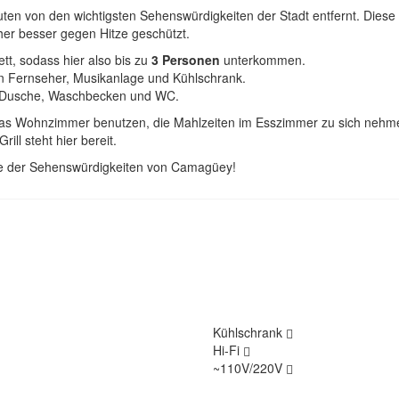
n von den wichtigsten Sehenswürdigkeiten der Stadt entfernt. Diese U
er besser gegen Hitze geschützt.
ett, sodass hier also bis zu
3 Personen
unterkommen.
nen Fernseher, Musikanlage und Kühlschrank.
e Dusche, Waschbecken und WC.
s Wohnzimmer benutzen, die Mahlzeiten im Esszimmer zu sich nehme
ll steht hier bereit.
e der Sehenswürdigkeiten von Camagüey!
Kühlschrank
Hi-Fi
~110V/220V