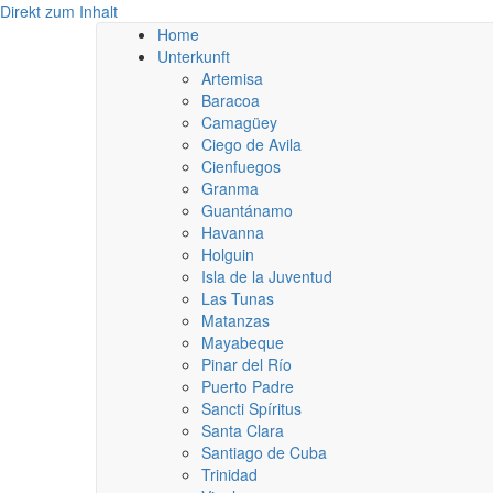
Direkt zum Inhalt
Home
Unterkunft
Artemisa
Baracoa
Camagüey
Ciego de Avila
Cienfuegos
Granma
Guantánamo
Havanna
Holguin
Isla de la Juventud
Las Tunas
Matanzas
Mayabeque
Pinar del Río
Puerto Padre
Sancti Spíritus
Santa Clara
Santiago de Cuba
Trinidad