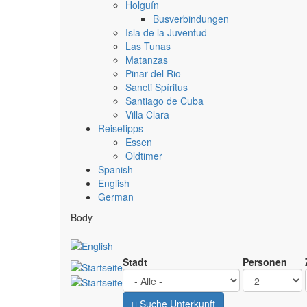
Holguín
Busverbindungen
Isla de la Juventud
Las Tunas
Matanzas
Pinar del Rio
Sancti Spíritus
Santiago de Cuba
Villa Clara
Reisetipps
Essen
Oldtimer
Spanish
English
German
Body
Stadt
Personen
Suche Unterkunft