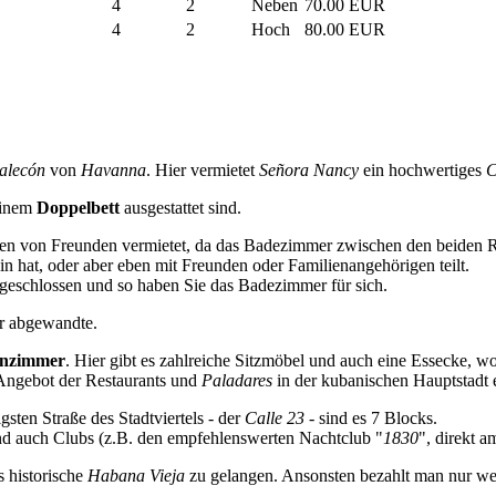
4
2
Neben
70.00 EUR
4
2
Hoch
80.00 EUR
alecón
von
Havanna
. Hier vermietet
Señora Nancy
ein hochwertiges
C
 einem
Doppelbett
ausgestattet sind.
n von Freunden vermietet, da das Badezimmer zwischen den beiden R
ein hat, oder aber eben mit Freunden oder Familienangehörigen teilt.
 geschlossen und so haben Sie das Badezimmer für sich.
er abgewandte.
nzimmer
. Hier gibt es zahlreiche Sitzmöbel und auch eine Essecke, 
e Angebot der Restaurants und
Paladares
in der kubanischen Hauptstadt 
sten Straße des Stadtviertels - der
Calle 23
- sind es 7 Blocks.
und auch Clubs (z.B. den empfehlenswerten Nachtclub "
1830
", direkt a
s historische
Habana Vieja
zu gelangen. Ansonsten bezahlt man nur w