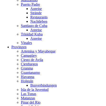
Manzanillo
Puerto Padre
Anreise
Strände
Restaurants
Nachtleben
Santiago de Cuba
Anreise
Trinidad Kuba
Anreise
Vinales
Provinzen
Artemisa y Mayabeque
Camagüey
Ciego de Avila
Cienfuegos
Granma
Guantanamo
Havanna
Holguín
Busverbindungen
Isla de la Juventud
Las Tunas
Matanzas
Pinar del Rio