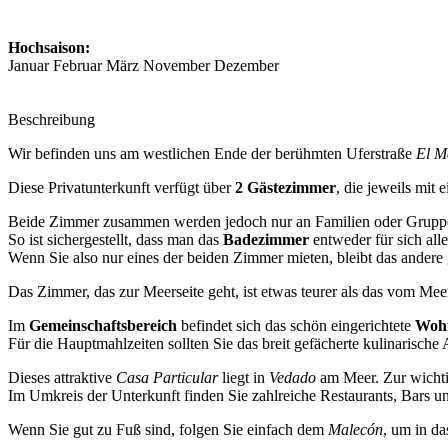
Hochsaison:
Januar Februar März November Dezember
Beschreibung
Wir befinden uns am westlichen Ende der berühmten Uferstraße
El M
Diese Privatunterkunft verfügt über
2 Gästezimmer
, die jeweils mit
Beide Zimmer zusammen werden jedoch nur an Familien oder Gruppe
So ist sichergestellt, dass man das
Badezimmer
entweder für sich all
Wenn Sie also nur eines der beiden Zimmer mieten, bleibt das andere
Das Zimmer, das zur Meerseite geht, ist etwas teurer als das vom Me
Im
Gemeinschaftsbereich
befindet sich das schön eingerichtete
Woh
Für die Hauptmahlzeiten sollten Sie das breit gefächerte kulinarisch
Dieses attraktive
Casa Particular
liegt in
Vedado
am Meer. Zur wichtig
Im Umkreis der Unterkunft finden Sie zahlreiche Restaurants, Bars 
Wenn Sie gut zu Fuß sind, folgen Sie einfach dem
Malecón
, um in da