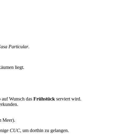
asa Particular
.
äumen liegt.
wo auf Wunsch das
Frühstück
serviert wird.
erkunden.
m Meer).
enige
CUC
, um dorthin zu gelangen.