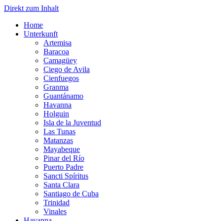
Direkt zum Inhalt
Home
Unterkunft
Artemisa
Baracoa
Camagüey
Ciego de Avila
Cienfuegos
Granma
Guantánamo
Havanna
Holguin
Isla de la Juventud
Las Tunas
Matanzas
Mayabeque
Pinar del Río
Puerto Padre
Sancti Spíritus
Santa Clara
Santiago de Cuba
Trinidad
Vinales
Havanna