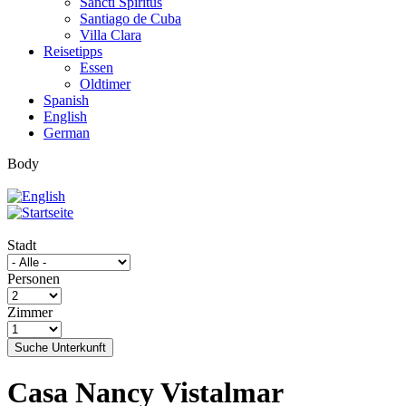
Sancti Spíritus
Santiago de Cuba
Villa Clara
Reisetipps
Essen
Oldtimer
Spanish
English
German
Body
Stadt
Personen
Zimmer
Suche Unterkunft
Casa Nancy Vistalmar