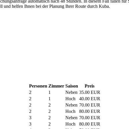
Buchungsanfrage automatisch nach 48 Stunden. In diesem Fall fallen für 
uell und helfen Ihnen bei der Planung Ihrer Route durch Kuba.
Personen
Zimmer
Saison
Preis
2
1
Neben
35.00 EUR
2
1
Hoch
40.00 EUR
2
2
Neben
70.00 EUR
2
2
Hoch
80.00 EUR
3
2
Neben
70.00 EUR
3
2
Hoch
80.00 EUR