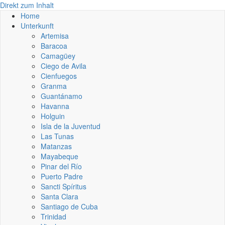
Direkt zum Inhalt
Home
Unterkunft
Artemisa
Baracoa
Camagüey
Ciego de Avila
Cienfuegos
Granma
Guantánamo
Havanna
Holguin
Isla de la Juventud
Las Tunas
Matanzas
Mayabeque
Pinar del Río
Puerto Padre
Sancti Spíritus
Santa Clara
Santiago de Cuba
Trinidad