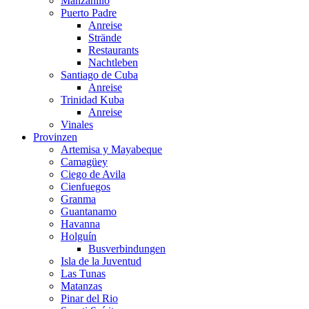
Manzanillo
Puerto Padre
Anreise
Strände
Restaurants
Nachtleben
Santiago de Cuba
Anreise
Trinidad Kuba
Anreise
Vinales
Provinzen
Artemisa y Mayabeque
Camagüey
Ciego de Avila
Cienfuegos
Granma
Guantanamo
Havanna
Holguín
Busverbindungen
Isla de la Juventud
Las Tunas
Matanzas
Pinar del Rio