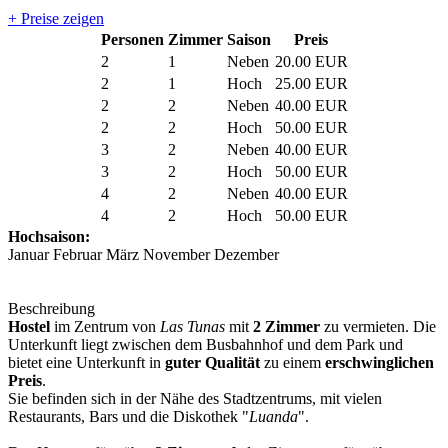
+ Preise zeigen
Personen
Zimmer
Saison
Preis
2
1
Neben
20.00 EUR
2
1
Hoch
25.00 EUR
2
2
Neben
40.00 EUR
2
2
Hoch
50.00 EUR
3
2
Neben
40.00 EUR
3
2
Hoch
50.00 EUR
4
2
Neben
40.00 EUR
4
2
Hoch
50.00 EUR
Hochsaison:
Januar Februar März November Dezember
Beschreibung
Hostel
im Zentrum von
Las Tunas
mit
2 Zimmer
zu vermieten. Die
Unterkunft liegt zwischen dem Busbahnhof und dem Park und
bietet eine Unterkunft in
guter Qualität
zu einem
erschwinglichen
Preis
.
Sie befinden sich in der Nähe des Stadtzentrums, mit vielen
Restaurants, Bars und die Diskothek "
Luanda
".