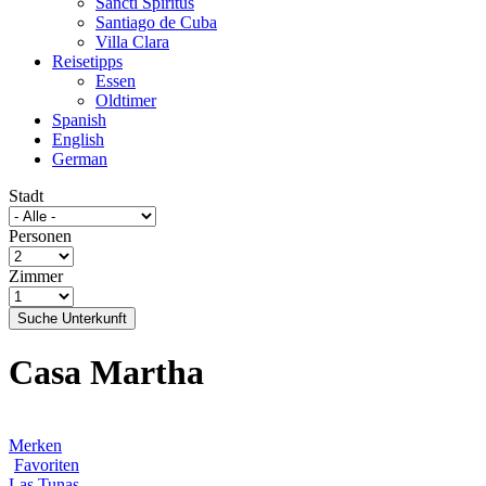
Sancti Spíritus
Santiago de Cuba
Villa Clara
Reisetipps
Essen
Oldtimer
Spanish
English
German
Stadt
Personen
Zimmer
Suche Unterkunft
Casa Martha
Merken
Favoriten
Las Tunas