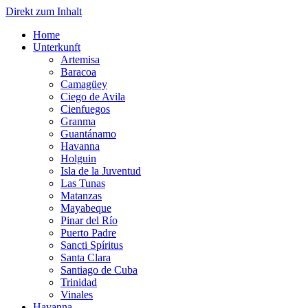
Direkt zum Inhalt
Home
Unterkunft
Artemisa
Baracoa
Camagüey
Ciego de Avila
Cienfuegos
Granma
Guantánamo
Havanna
Holguin
Isla de la Juventud
Las Tunas
Matanzas
Mayabeque
Pinar del Río
Puerto Padre
Sancti Spíritus
Santa Clara
Santiago de Cuba
Trinidad
Vinales
Havanna