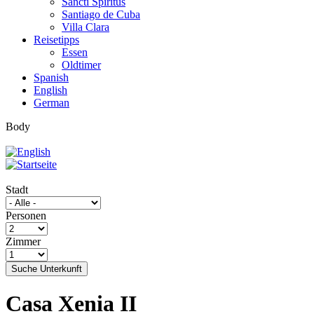
Sancti Spíritus
Santiago de Cuba
Villa Clara
Reisetipps
Essen
Oldtimer
Spanish
English
German
Body
Stadt
Personen
Zimmer
Suche Unterkunft
Casa Xenia II