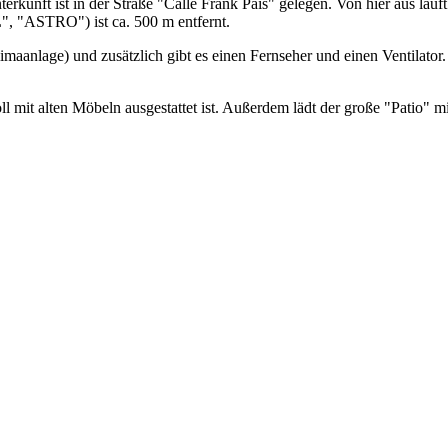
nterkunft ist in der Straße "Calle Frank País" gelegen. Von hier aus l
, "ASTRO") ist ca. 500 m entfernt.
imaanlage) und zusätzlich gibt es einen Fernseher und einen Ventilat
oll mit alten Möbeln ausgestattet ist. Außerdem lädt der große "Patio"