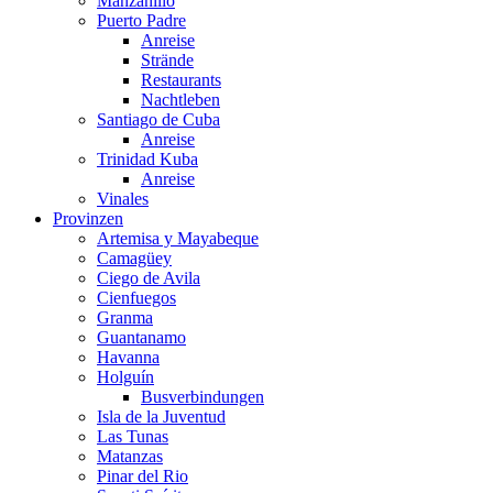
Manzanillo
Puerto Padre
Anreise
Strände
Restaurants
Nachtleben
Santiago de Cuba
Anreise
Trinidad Kuba
Anreise
Vinales
Provinzen
Artemisa y Mayabeque
Camagüey
Ciego de Avila
Cienfuegos
Granma
Guantanamo
Havanna
Holguín
Busverbindungen
Isla de la Juventud
Las Tunas
Matanzas
Pinar del Rio