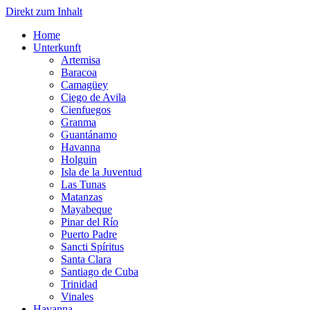
Direkt zum Inhalt
Home
Unterkunft
Artemisa
Baracoa
Camagüey
Ciego de Avila
Cienfuegos
Granma
Guantánamo
Havanna
Holguin
Isla de la Juventud
Las Tunas
Matanzas
Mayabeque
Pinar del Río
Puerto Padre
Sancti Spíritus
Santa Clara
Santiago de Cuba
Trinidad
Vinales
Havanna