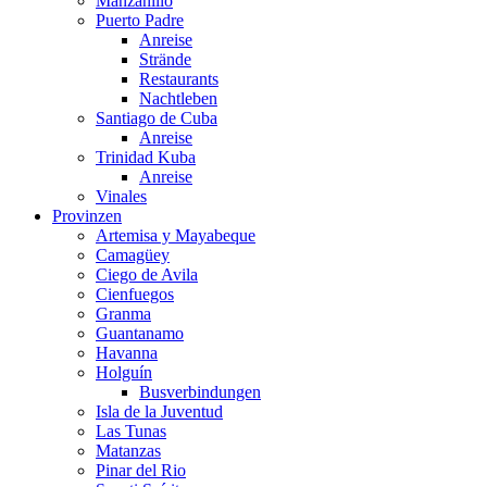
Manzanillo
Puerto Padre
Anreise
Strände
Restaurants
Nachtleben
Santiago de Cuba
Anreise
Trinidad Kuba
Anreise
Vinales
Provinzen
Artemisa y Mayabeque
Camagüey
Ciego de Avila
Cienfuegos
Granma
Guantanamo
Havanna
Holguín
Busverbindungen
Isla de la Juventud
Las Tunas
Matanzas
Pinar del Rio