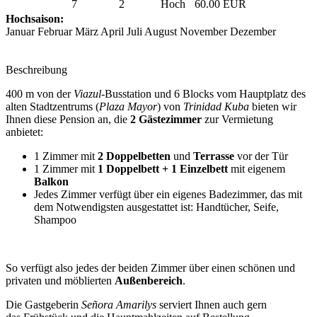
7
2
Hoch
60.00 EUR
Hochsaison:
Januar Februar März April Juli August November Dezember
Beschreibung
400 m von der
Viazul
-Busstation und 6 Blocks vom Hauptplatz des
alten Stadtzentrums (
Plaza Mayor
) von
Trinidad Kuba
bieten wir
Ihnen diese Pension an, die
2 Gästezimmer
zur Vermietung
anbietet:
1 Zimmer mit
2 Doppelbetten
und
Terrasse
vor der Tür
1 Zimmer mit
1 Doppelbett + 1 Einzelbett
mit eigenem
Balkon
Jedes Zimmer verfügt über ein eigenes Badezimmer, das mit
dem Notwendigsten ausgestattet ist: Handtücher, Seife,
Shampoo
So verfügt also jedes der beiden Zimmer über einen schönen und
privaten und möblierten
Außenbereich
.
Die Gastgeberin
Señora Amarilys
serviert Ihnen auch gern