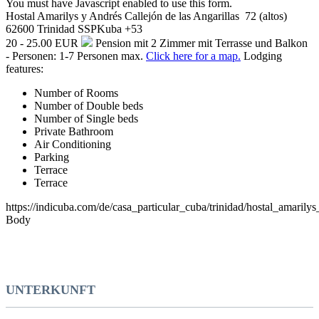
You must have Javascript enabled to use this form.
Hostal Amarilys y Andrés
Callejón de las Angarillas 72 (altos)
62600
Trinidad
SSP
Kuba
+53
20 - 25.00 EUR
Pension mit 2 Zimmer mit Terrasse und Balkon
- Personen: 1-7 Personen max.
Click here for a map.
Lodging
features:
Number of Rooms
Number of Double beds
Number of Single beds
Private Bathroom
Air Conditioning
Parking
Terrace
Terrace
https://indicuba.com/de/casa_particular_cuba/trinidad/hostal_amarily
Body
UNTERKUNFT