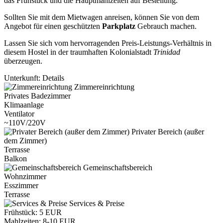
das Frühstück und die Hauptmahlzeiten auf Bestellung.
Sollten Sie mit dem Mietwagen anreisen, können Sie von dem
Angebot für einen geschützten
Parkplatz
Gebrauch machen.
Lassen Sie sich vom hervorragenden Preis-Leistungs-Verhältnis in
diesem Hostel in der traumhaften Kolonialstadt
Trinidad
überzeugen.
Unterkunft: Details
Zimmereinrichtung
Privates Badezimmer
Klimaanlage
Ventilator
~110V/220V
Privater Bereich (außer
dem Zimmer)
Terrasse
Balkon
Gemeinschaftsbereich
Wohnzimmer
Esszimmer
Terrasse
Services & Preise
Frühstück: 5 EUR
Mahlzeiten: 8-10 EUR