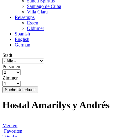
Sancti Spíritus
Santiago de Cuba
Villa Clara
Reisetipps
Essen
Oldtimer
Spanish
English
German
Stadt
Personen
Zimmer
Suche Unterkunft
Hostal Amarilys y Andrés
Merken
Favoriten
Trinidad