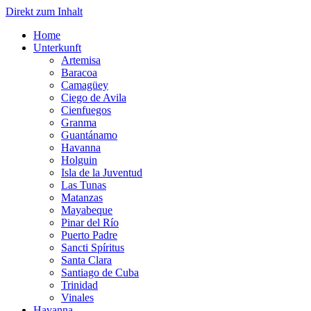
Direkt zum Inhalt
Home
Unterkunft
Artemisa
Baracoa
Camagüey
Ciego de Avila
Cienfuegos
Granma
Guantánamo
Havanna
Holguin
Isla de la Juventud
Las Tunas
Matanzas
Mayabeque
Pinar del Río
Puerto Padre
Sancti Spíritus
Santa Clara
Santiago de Cuba
Trinidad
Vinales
Havanna