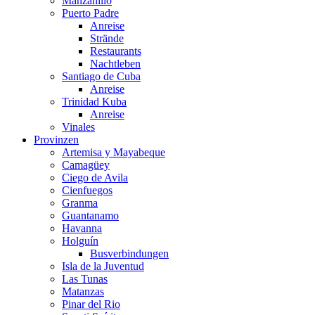
Manzanillo
Puerto Padre
Anreise
Strände
Restaurants
Nachtleben
Santiago de Cuba
Anreise
Trinidad Kuba
Anreise
Vinales
Provinzen
Artemisa y Mayabeque
Camagüey
Ciego de Avila
Cienfuegos
Granma
Guantanamo
Havanna
Holguín
Busverbindungen
Isla de la Juventud
Las Tunas
Matanzas
Pinar del Rio