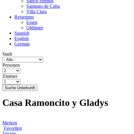
Sancti Spíritus
Santiago de Cuba
Villa Clara
Reisetipps
Essen
Oldtimer
Spanish
English
German
Stadt
Personen
Zimmer
Suche Unterkunft
Casa Ramoncito y Gladys
Merken
Favoriten
Vinales