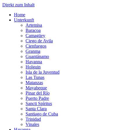
Direkt zum Inhalt
Home
Unterkunft
Artemisa
Baracoa
Camagüey
Ciego de Avila
Cienfuegos
Granma
Guantánamo
Havanna
Holguin
Isla de la Juventud
Las Tunas
Matanzas
Mayabeque
Pinar del Río
Puerto Padre
Sancti Spíritus
Santa Clara
Santiago de Cuba
Trinidad
Vinales
Havanna